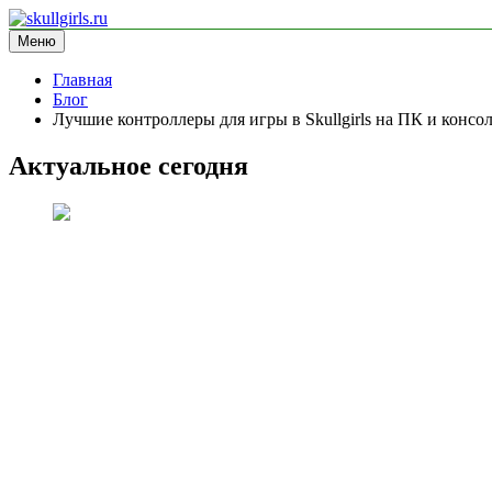
Перейти
к
Меню
skullgirls.ru
информационный сайт
содержимому
Главная
Блог
Лучшие контроллеры для игры в Skullgirls на ПК и консо
Актуальное сегодня