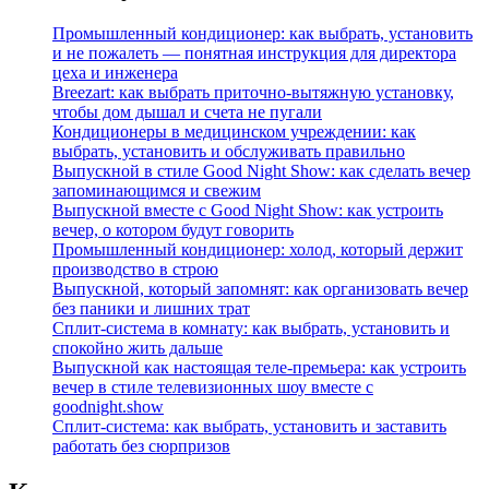
Промышленный кондиционер: как выбрать, установить
и не пожалеть — понятная инструкция для директора
цеха и инженера
Breezart: как выбрать приточно-вытяжную установку,
чтобы дом дышал и счета не пугали
Кондиционеры в медицинском учреждении: как
выбрать, установить и обслуживать правильно
Выпускной в стиле Good Night Show: как сделать вечер
запоминающимся и свежим
Выпускной вместе с Good Night Show: как устроить
вечер, о котором будут говорить
Промышленный кондиционер: холод, который держит
производство в строю
Выпускной, который запомнят: как организовать вечер
без паники и лишних трат
Сплит‑система в комнату: как выбрать, установить и
спокойно жить дальше
Выпускной как настоящая теле‑премьера: как устроить
вечер в стиле телевизионных шоу вместе с
goodnight.show
Сплит‑система: как выбрать, установить и заставить
работать без сюрпризов