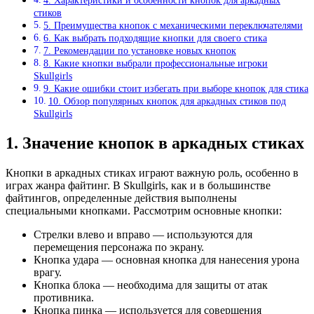
4. Характеристики и особенности кнопок для аркадных
стиков
5. Преимущества кнопок с механическими переключателями
6. Как выбрать подходящие кнопки для своего стика
7. Рекомендации по установке новых кнопок
8. Какие кнопки выбрали профессиональные игроки
Skullgirls
9. Какие ошибки стоит избегать при выборе кнопок для стика
10. Обзор популярных кнопок для аркадных стиков под
Skullgirls
1. Значение кнопок в аркадных стиках
Кнопки в аркадных стиках играют важную роль, особенно в
играх жанра файтинг. В Skullgirls, как и в большинстве
файтингов, определенные действия выполнены
специальными кнопками. Рассмотрим основные кнопки:
Стрелки влево и вправо — используются для
перемещения персонажа по экрану.
Кнопка удара — основная кнопка для нанесения урона
врагу.
Кнопка блока — необходима для защиты от атак
противника.
Кнопка пинка — используется для совершения