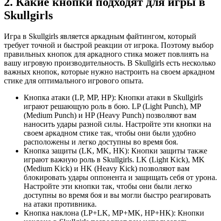
2. Какие кнопки подходят для игры в
Skullgirls
Игра в Skullgirls является аркадным файтингом, который
требует точной и быстрой реакции от игрока. Поэтому выбор
правильных кнопок для аркадного стика может повлиять на
вашу игровую производительность. В Skullgirls есть несколько
важных кнопок, которые нужно настроить на своем аркадном
стике для оптимального игрового опыта.
Кнопка атаки (LP, MP, HP): Кнопки атаки в Skullgirls
играют решающую роль в бою. LP (Light Punch), MP
(Medium Punch) и HP (Heavy Punch) позволяют вам
наносить удары разной силы. Настройте эти кнопки на
своем аркадном стике так, чтобы они были удобно
расположены и легко доступны во время боя.
Кнопка защиты (LK, MK, HK): Кнопки защиты также
играют важную роль в Skullgirls. LK (Light Kick), MK
(Medium Kick) и HK (Heavy Kick) позволяют вам
блокировать удары оппонента и защищать себя от урона.
Настройте эти кнопки так, чтобы они были легко
доступны во время боя и вы могли быстро реагировать
на атаки противника.
Кнопка наклона (LP+LK, MP+MK, HP+HK): Кнопки