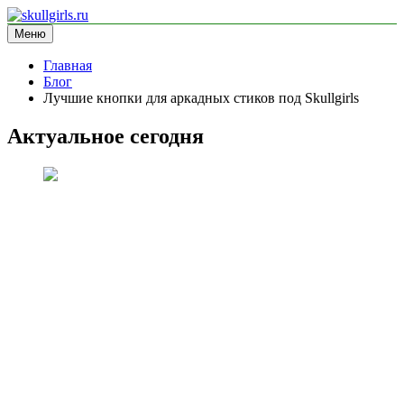
Перейти
к
Меню
skullgirls.ru
информационный сайт
содержимому
Главная
Блог
Лучшие кнопки для аркадных стиков под Skullgirls
Актуальное сегодня