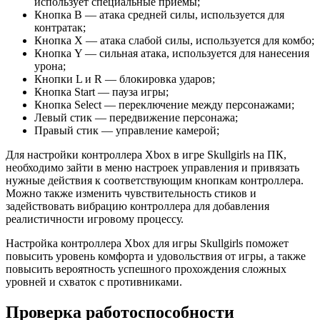
использует специальные приемы;
Кнопка B — атака средней силы, используется для
контратак;
Кнопка X — атака слабой силы, используется для комбо;
Кнопка Y — сильная атака, используется для нанесения
урона;
Кнопки L и R — блокировка ударов;
Кнопка Start — пауза игры;
Кнопка Select — переключение между персонажами;
Левый стик — передвижение персонажа;
Правый стик — управление камерой;
Для настройки контроллера Xbox в игре Skullgirls на ПК,
необходимо зайти в меню настроек управления и привязать
нужные действия к соответствующим кнопкам контроллера.
Можно также изменить чувствительность стиков и
задействовать вибрацию контроллера для добавления
реалистичности игровому процессу.
Настройка контроллера Xbox для игры Skullgirls поможет
повысить уровень комфорта и удовольствия от игры, а также
повысить вероятность успешного прохождения сложных
уровней и схваток с противниками.
Проверка работоспособности