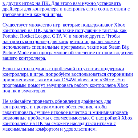
в других играх на ПК. Для этого вам нужно установить
драйверы для контроллера и настроить его в соответствии с
требованиями каждой игры.
Существует множество игр, которые поддерживают Xbox
контроллер на ПК, включая такие популярные тайтлы, как
Fortnite, Rocket League, GTA V, и многие другие. Чтобы
настроить контроллер для конкретной игры, вы можете
использовать специальные программы, такие как Steam Big
Picture Mode или программное обеспечение от производителя
вашего контроллера.
Если вы столкнулись с проблемой отсутствия поддержки
контроллера в игре, попробуйте воспользоваться сторонними
приложениями, такими как DS4Windows или x360ce. Эти
программы помогут эмулировать работу контроллера Xbox
под пк в эмуляторах.
Не забывайте проверять обновления драйверов для
контроллера и программного обеспечения, чтобы
гарантировать лучшее игровое качество и минимизировать
возможные проблемы с совместимостью. С настройкой Xbox
контроллера на ПК вы сможете насладиться играми с
максимальным комфортом и удовольствием.