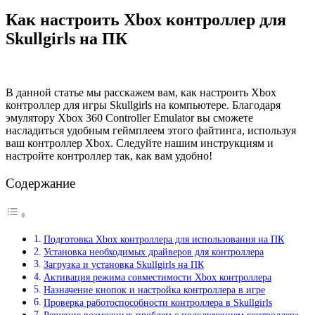
Как настроить Xbox контроллер для
Skullgirls на ПК
В данной статье мы расскажем вам, как настроить Xbox
контроллер для игры Skullgirls на компьютере. Благодаря
эмулятору Xbox 360 Controller Emulator вы сможете
насладиться удобным геймплеем этого файтинга, используя
ваш контроллер Xbox. Следуйте нашим инструкциям и
настройте контроллер так, как вам удобно!
Содержание
Подготовка Xbox контроллера для использования на ПК
Установка необходимых драйверов для контроллера
Загрузка и установка Skullgirls на ПК
Активация режима совместимости Xbox контроллера
Назначение кнопок и настройка контроллера в игре
Проверка работоспособности контроллера в Skullgirls