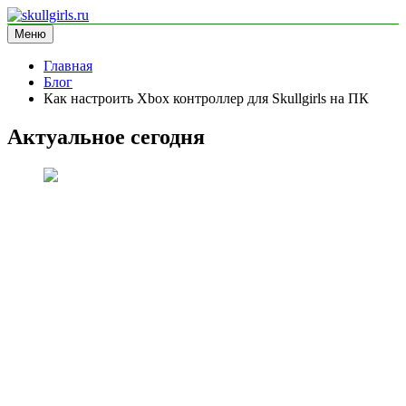
Перейти
к
Меню
skullgirls.ru
информационный сайт
содержимому
Главная
Блог
Как настроить Xbox контроллер для Skullgirls на ПК
Актуальное сегодня