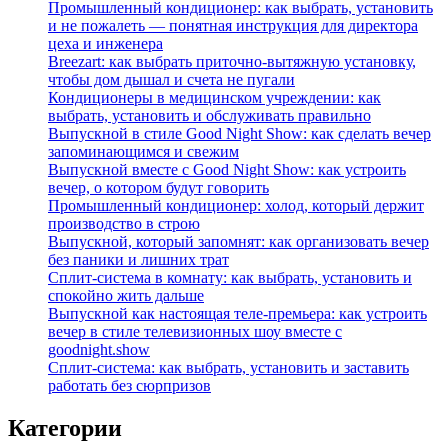
Промышленный кондиционер: как выбрать, установить
и не пожалеть — понятная инструкция для директора
цеха и инженера
Breezart: как выбрать приточно-вытяжную установку,
чтобы дом дышал и счета не пугали
Кондиционеры в медицинском учреждении: как
выбрать, установить и обслуживать правильно
Выпускной в стиле Good Night Show: как сделать вечер
запоминающимся и свежим
Выпускной вместе с Good Night Show: как устроить
вечер, о котором будут говорить
Промышленный кондиционер: холод, который держит
производство в строю
Выпускной, который запомнят: как организовать вечер
без паники и лишних трат
Сплит‑система в комнату: как выбрать, установить и
спокойно жить дальше
Выпускной как настоящая теле‑премьера: как устроить
вечер в стиле телевизионных шоу вместе с
goodnight.show
Сплит‑система: как выбрать, установить и заставить
работать без сюрпризов
Категории