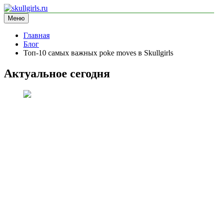
Перейти
к
Меню
skullgirls.ru
информационный сайт
содержимому
Главная
Блог
Топ-10 самых важных poke moves в Skullgirls
Актуальное сегодня