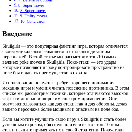
7. Defensive options
8. Super moves
8. Super moves
9. Utility moves
10. Conclusion
Введение
Skullgirls — это популярная файтинг игра, которая отличается
своим уникальным геймплеем и стильным дизайном
персонажей. В этой статье мы рассмотрим топ-10 самых
важных poke moves в Skullgirls. Поке-атаки — это удары,
которые позволяют игроку контролировать пространство на
поле боя и давать преимущество в схватке.
Использование поке-атак требует хорошего понимания
механик игры и умения читать поведение противника. В этом
списке мы рассмотрим техники, которые отличаются высокой
эффективностью и широким спектром применения. Они
могут использоваться как для атаки, так и для обороны, делая
вашего персонажа более мощным и опасным на поле боя.
Если вы хотите улучшить свою игру в Skullgirls и стать более
успешным игроком, обязательно изучите этот топ-10 поке-
атак и начните применять их в своей стратегии. Поке-атаки