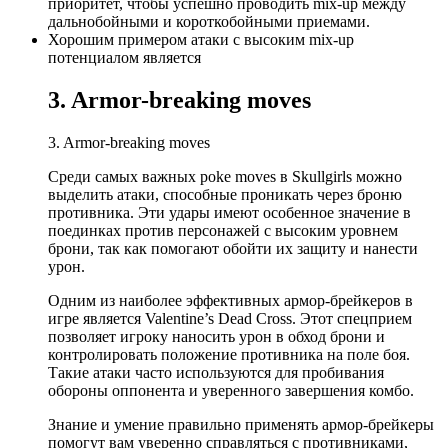
приоритет, чтобы успешно проводить mix-up между
дальнобойными и короткобойными приемами.
Хорошим примером атаки с высоким mix-up
потенциалом является
3. Armor-breaking moves
3. Armor-breaking moves
Среди самых важных poke moves в Skullgirls можно
выделить атаки, способные проникать через броню
противника. Эти удары имеют особенное значение в
поединках против персонажей с высоким уровнем
брони, так как помогают обойти их защиту и нанести
урон.
Одним из наиболее эффективных армор-брейкеров в
игре является Valentine’s Dead Cross. Этот спецприем
позволяет игроку наносить урон в обход брони и
контролировать положение противника на поле боя.
Такие атаки часто используются для пробивания
обороны оппонента и уверенного завершения комбо.
Знание и умение правильно применять армор-брейкеры
помогут вам уверенно справляться с противниками,