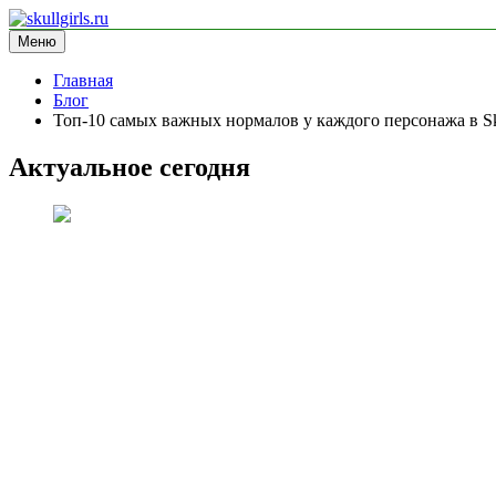
Перейти
к
Меню
skullgirls.ru
информационный сайт
содержимому
Главная
Блог
Топ-10 самых важных нормалов у каждого персонажа в Sku
Актуальное сегодня