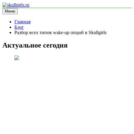
Перейти
к
Меню
skullgirls.ru
информационный сайт
содержимому
Главная
Блог
Разбор всех типов wake-up опций в Skullgirls
Актуальное сегодня