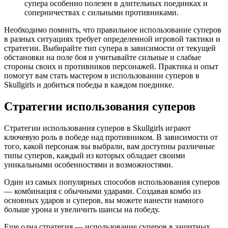
супера особенно полезен в длительных поединках и
соперничествах с сильными противниками.
Необходимо помнить, что правильное использование суперов
в разных ситуациях требует определенной игровой тактики и
стратегии. Выбирайте тип супера в зависимости от текущей
обстановки на поле боя и учитывайте сильные и слабые
стороны своих и противников персонажей. Практика и опыт
помогут вам стать мастером в использовании суперов в
Skullgirls и добиться победы в каждом поединке.
Стратегии использования суперов
Стратегии использования суперов в Skullgirls играют
ключевую роль в победе над противником. В зависимости от
того, какой персонаж вы выбрали, вам доступны различные
типы суперов, каждый из которых обладает своими
уникальными особенностями и возможностями.
Один из самых популярных способов использования суперов
— комбинация с обычными ударами. Создавая комбо из
основных ударов и суперов, вы можете нанести намного
больше урона и увеличить шансы на победу.
Еще одна стратегия — использование суперов в защитных