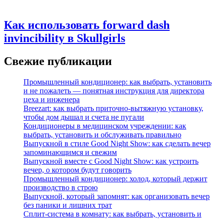
Как использовать forward dash
invincibility в Skullgirls
Свежие публикации
Промышленный кондиционер: как выбрать, установить
и не пожалеть — понятная инструкция для директора
цеха и инженера
Breezart: как выбрать приточно-вытяжную установку,
чтобы дом дышал и счета не пугали
Кондиционеры в медицинском учреждении: как
выбрать, установить и обслуживать правильно
Выпускной в стиле Good Night Show: как сделать вечер
запоминающимся и свежим
Выпускной вместе с Good Night Show: как устроить
вечер, о котором будут говорить
Промышленный кондиционер: холод, который держит
производство в строю
Выпускной, который запомнят: как организовать вечер
без паники и лишних трат
Сплит‑система в комнату: как выбрать, установить и