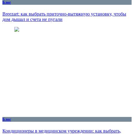
Блог
Breezart: как выбрать приточно-вытяжную установку, чтобы
дом дышал и счета не пугали
Блог
Кондиционеры в медицинском учреждении: как выбрать,