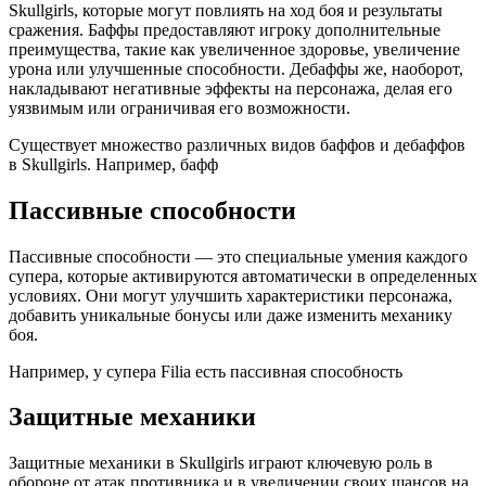
Skullgirls, которые могут повлиять на ход боя и результаты
сражения. Баффы предоставляют игроку дополнительные
преимущества, такие как увеличенное здоровье, увеличение
урона или улучшенные способности. Дебаффы же, наоборот,
накладывают негативные эффекты на персонажа, делая его
уязвимым или ограничивая его возможности.
Существует множество различных видов баффов и дебаффов
в Skullgirls. Например, бафф
Пассивные способности
Пассивные способности — это специальные умения каждого
супера, которые активируются автоматически в определенных
условиях. Они могут улучшить характеристики персонажа,
добавить уникальные бонусы или даже изменить механику
боя.
Например, у супера Filia есть пассивная способность
Защитные механики
Защитные механики в Skullgirls играют ключевую роль в
обороне от атак противника и в увеличении своих шансов на