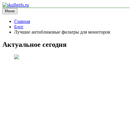
Перейти
к
Меню
skullgirls.ru
информационный сайт
содержимому
Главная
Блог
Лучшие антибликовые фильтры для мониторов
Актуальное сегодня