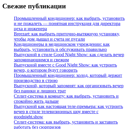
Свежие публикации
Промышленный кондиционер: как выбрать, установить
и не пожалеть — понятная инструкция для директора
цеха и инженера
Breezart: как выбрать приточно-вытяжную установку,
чтобы дом дышал и счета не пугали
Кондиционеры в медицинском учреждении: как
выбрать, установить и обслуживать правильно
Выпускной в стиле Good Night Show: как сделать вечер
запоминающимся и свежим
Выпускной вместе с Good Night Show: как устроить
вечер, о котором будут говорить
Промышленный кондиционер: холод, который держит
производство в строю
Выпускной, который запомнят: как организовать вечер
без паники и лишних трат
Сплит‑система в комнату: как выбрать, установить и
спокойно жить дальше
Выпускной как настоящая теле‑премьера: как устроить
вечер в стиле телевизионных шоу вместе с
goodnight.show
Сплит‑система: как выбрать, установить и заставить
работать без сюрпризов