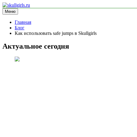
Перейти
к
Меню
skullgirls.ru
информационный сайт
содержимому
Главная
Блог
Как использовать safe jumps в Skullgirls
Актуальное сегодня