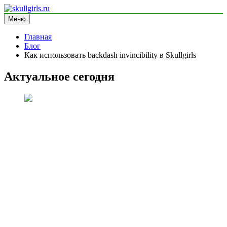
Перейти
к
Меню
skullgirls.ru
информационный сайт
содержимому
Главная
Блог
Как использовать backdash invincibility в Skullgirls
Актуальное сегодня