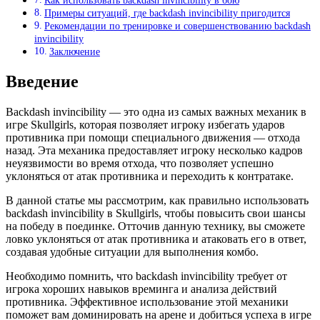
Как использовать backdash invincibility в бою
Примеры ситуаций, где backdash invincibility пригодится
Рекомендации по тренировке и совершенствованию backdash
invincibility
Заключение
Введение
Backdash invincibility — это одна из самых важных механик в
игре Skullgirls, которая позволяет игроку избегать ударов
противника при помощи специального движения — отхода
назад. Эта механика предоставляет игроку несколько кадров
неуязвимости во время отхода, что позволяет успешно
уклоняться от атак противника и переходить к контратаке.
В данной статье мы рассмотрим, как правильно использовать
backdash invincibility в Skullgirls, чтобы повысить свои шансы
на победу в поединке. Отточив данную технику, вы сможете
ловко уклоняться от атак противника и атаковать его в ответ,
создавая удобные ситуации для выполнения комбо.
Необходимо помнить, что backdash invincibility требует от
игрока хороших навыков времинга и анализа действий
противника. Эффективное использование этой механики
поможет вам доминировать на арене и добиться успеха в игре