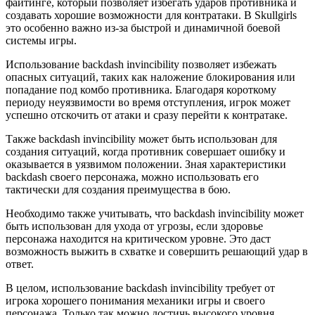
файтинге, который позволяет избегать ударов противника и
создавать хорошие возможности для контратаки. В Skullgirls
это особенно важно из-за быстрой и динамичной боевой
системы игры.
Использование backdash invincibility позволяет избежать
опасных ситуаций, таких как наложение блокирования или
попадание под комбо противника. Благодаря короткому
периоду неуязвимости во время отступления, игрок может
успешно отскочить от атаки и сразу перейти к контратаке.
Также backdash invincibility может быть использован для
создания ситуаций, когда противник совершает ошибку и
оказывается в уязвимом положении. Зная характеристики
backdash своего персонажа, можно использовать его
тактически для создания преимущества в бою.
Необходимо также учитывать, что backdash invincibility может
быть использован для ухода от угрозы, если здоровье
персонажа находится на критическом уровне. Это даст
возможность выжить в схватке и совершить решающий удар в
ответ.
В целом, использование backdash invincibility требует от
игрока хорошего понимания механики игры и своего
персонажа. Только так можно достичь высокого уровня