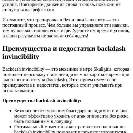
усилия. Повторяйте движения снова и снова, пока они не
станут для вас рефлексом.
И помните, что тренировка reflex и muscle memory — это
постоянный процесс. Чем больше вы упражняете эти навыки,
тем лучше вы становитесь в игре. Уделите им время и усилия,
и ваши результаты не заставят себя ждать!
Преимущества и недостатки backdash
invincibility
Backdash invincibility — это механика в игре Skullgirls, которая
позволяет персонажу стать невидимым на короткое время при
выполнении отступа (backdash). Этот прием имеет свои
преимущества и недостатки, которые стоит учитывать при
использовании.
Преимущества backdash invincibility:
Безопасное отступление: благодаря невидимости игрок
может эффективно уходить от атак оппонента без риска
быть пойманным в ловушку.
Оптимальный момент для контратаки: использование
backdash invincibility позволяет игроку подготовиться к