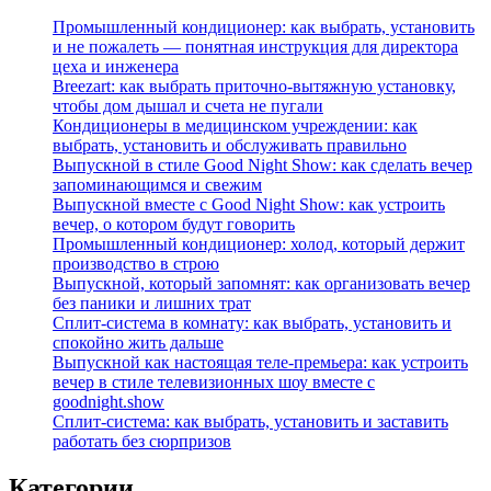
Промышленный кондиционер: как выбрать, установить
и не пожалеть — понятная инструкция для директора
цеха и инженера
Breezart: как выбрать приточно-вытяжную установку,
чтобы дом дышал и счета не пугали
Кондиционеры в медицинском учреждении: как
выбрать, установить и обслуживать правильно
Выпускной в стиле Good Night Show: как сделать вечер
запоминающимся и свежим
Выпускной вместе с Good Night Show: как устроить
вечер, о котором будут говорить
Промышленный кондиционер: холод, который держит
производство в строю
Выпускной, который запомнят: как организовать вечер
без паники и лишних трат
Сплит‑система в комнату: как выбрать, установить и
спокойно жить дальше
Выпускной как настоящая теле‑премьера: как устроить
вечер в стиле телевизионных шоу вместе с
goodnight.show
Сплит‑система: как выбрать, установить и заставить
работать без сюрпризов
Категории