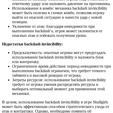
ответному удару или наложить давление на противника.
Использование в комбо: механика backdash invincibility
может быть полезна в схемах комбо, позволяя игроку
выйти из опасной ситуации и нанести удар с новой
позиции.
Уклонение от атак: благодаря невидимости при
выполнении backdash’а, игрок может уклониться от
опасных атак и избежать получения урона.
Недостатки backdash invincibility:
Предсказуемость: опытные игроки могут предугадать
использование backdash invincibility и наложить блок
или контратаку.
Ограниченное время действия: период невидимости при
выполнении backdash ограничен, что требует точного
тайминга и высокой реакции от игрока.
Затраты ресурсов: использование backdash invincibility
требует от игрока умения распределять ресурсы и
выбирать оптимальный момент для применения этой
механики.
В целом, использование backdash invincibility в игре Skullgirls
может быть эффективным способом стратегического ухода от
атак и контратаки. Однако, необходимо помнить об