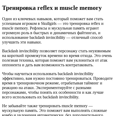
Тренировка reflex и muscle memory
Один из ключевых навыков, который поможет вам стать
успешным игроком в Skullgirls — это тренировка reflex и
muscle memory. Рефлексы и мускульная память играют
огромную роль в быстрых и динамичных файтингах, и
использование backdash invincibility — отличный способ
улучшить эти навыки.
Backdash invincibility позволяет персонажу стать неуязвимым
на короткий промежуток времени во время отхода. Это очень
полезная техника, которая поможет вам уклониться от атак
оппонента и дать вам возможность контратаковать.
Чтобы научиться использовать backdash invincibility
эффективно, вам нужно постоянно тренироваться. Проводите
время в тренировочном режиме, отрабатывая тайминг и
реакцию на атаки. Экспериментируйте с разными
персонажами, чтобы понять их особенности и как лучше
всего использовать их backdash invincibility.
Не забывайте также тренировать muscle memory —
мускульную память. Это поможет вам выполнять сложные
комбо и уклонения автоматически, без дополнительного