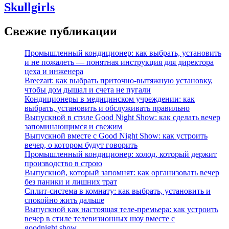
Skullgirls
Свежие публикации
Промышленный кондиционер: как выбрать, установить
и не пожалеть — понятная инструкция для директора
цеха и инженера
Breezart: как выбрать приточно-вытяжную установку,
чтобы дом дышал и счета не пугали
Кондиционеры в медицинском учреждении: как
выбрать, установить и обслуживать правильно
Выпускной в стиле Good Night Show: как сделать вечер
запоминающимся и свежим
Выпускной вместе с Good Night Show: как устроить
вечер, о котором будут говорить
Промышленный кондиционер: холод, который держит
производство в строю
Выпускной, который запомнят: как организовать вечер
без паники и лишних трат
Сплит‑система в комнату: как выбрать, установить и
спокойно жить дальше
Выпускной как настоящая теле‑премьера: как устроить
вечер в стиле телевизионных шоу вместе с
goodnight.show