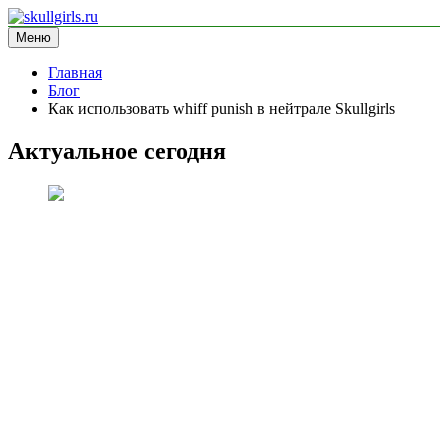
Перейти
к
Меню
skullgirls.ru
информационный сайт
содержимому
Главная
Блог
Как использовать whiff punish в нейтрале Skullgirls
Актуальное сегодня