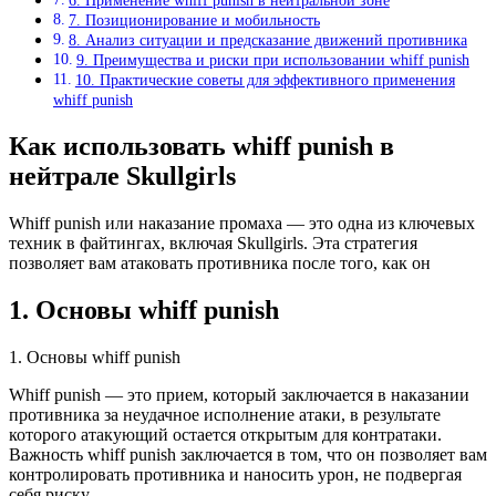
6. Применение whiff punish в нейтральной зоне
7. Позиционирование и мобильность
8. Анализ ситуации и предсказание движений противника
9. Преимущества и риски при использовании whiff punish
10. Практические советы для эффективного применения
whiff punish
Как использовать whiff punish в
нейтрале Skullgirls
Whiff punish или наказание промаха — это одна из ключевых
техник в файтингах, включая Skullgirls. Эта стратегия
позволяет вам атаковать противника после того, как он
1. Основы whiff punish
1. Основы whiff punish
Whiff punish — это прием, который заключается в наказании
противника за неудачное исполнение атаки, в результате
которого атакующий остается открытым для контратаки.
Важность whiff punish заключается в том, что он позволяет вам
контролировать противника и наносить урон, не подвергая
себя риску.