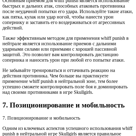
Основным приемом для whiff punish является использование
быстрых и дальних атак, способных атаковать противника
после неудачной попытки его удара. Используйте такие атаки,
как пятка, кулак или удар ногой, чтобы нанести урон
сопернику и заставить его воздерживаться от агрессивных
действий.
Также эффективным методом для применения whiff punish в
нейтрале является использование приемов с дальними
ударными силами или приемами с хорошей пассивной
защитой. Это позволит вам контролировать дистанцию
соперника и наносить урон при любой его попытке атаки.
Не забывайте тренироваться и оттачивать реакцию на
действия противника. Чем больше вы практикуете
применение whiff punish в нейтральной зоне, тем более
успешно сможете контролировать поле боя и доминировать
над своими противниками в игре Skullgirls.
7. Позиционирование и мобильность
7. Позиционирование и мобильность
Одним из ключевых аспектов успешного использования whiff
punish в нейтральной игре Skullgirls является правильное