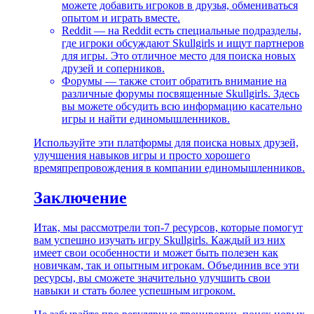
можете добавить игроков в друзья, обмениваться
опытом и играть вместе.
Reddit — на Reddit есть специальные подразделы,
где игроки обсуждают Skullgirls и ищут партнеров
для игры. Это отличное место для поиска новых
друзей и соперников.
Форумы — также стоит обратить внимание на
различные форумы посвященные Skullgirls. Здесь
вы можете обсудить всю информацию касательно
игры и найти единомышленников.
Используйте эти платформы для поиска новых друзей,
улучшения навыков игры и просто хорошего
времяпрепровождения в компании единомышленников.
Заключение
Итак, мы рассмотрели топ-7 ресурсов, которые помогут
вам успешно изучать игру Skullgirls. Каждый из них
имеет свои особенности и может быть полезен как
новичкам, так и опытным игрокам. Объединив все эти
ресурсы, вы сможете значительно улучшить свои
навыки и стать более успешным игроком.