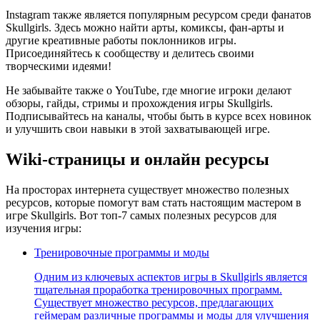
Instagram также является популярным ресурсом среди фанатов
Skullgirls. Здесь можно найти арты, комиксы, фан-арты и
другие креативные работы поклонников игры.
Присоединяйтесь к сообществу и делитесь своими
творческими идеями!
Не забывайте также о YouTube, где многие игроки делают
обзоры, гайды, стримы и прохождения игры Skullgirls.
Подписывайтесь на каналы, чтобы быть в курсе всех новинок
и улучшить свои навыки в этой захватывающей игре.
Wiki-страницы и онлайн ресурсы
На просторах интернета существует множество полезных
ресурсов, которые помогут вам стать настоящим мастером в
игре Skullgirls. Вот топ-7 самых полезных ресурсов для
изучения игры:
Тренировочные программы и моды
Одним из ключевых аспектов игры в Skullgirls является
тщательная проработка тренировочных программ.
Существует множество ресурсов, предлагающих
геймерам различные программы и моды для улучшения