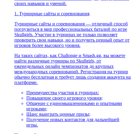
своих навыков и умений.
1.
Турнирные сайты и соревнования
Турнирные сайты и соревнования — отличный способ
погрузиться в мир профессиональных баталий по игре
Skullgirls. Участие в турнирах не только позволяет
проверить свои навыки, но и получить ценный опыт от
игроков более высокого уровня.
На таких сайтах, как Challonge и Smash.gg, вы можете
найти различные турниры по Skullgirls, от
еженедельных онлайн чемпионатов до крупных
международных соревнований. Регистрация на турнир
обычно бесплатная и требует лишь создания аккаунта на
платформе.
Преимущества участия в турнирах:
Повышение своего игрового уровня;
Общение с единомышленниками и опытными
игроками;
Шанс выиграть ценные призы;
Получение новых контактов для дальнейшей
игры.