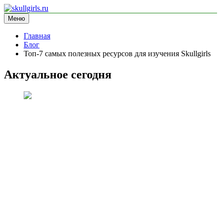
Перейти
к
Меню
skullgirls.ru
информационный сайт
содержимому
Главная
Блог
Топ-7 самых полезных ресурсов для изучения Skullgirls
Актуальное сегодня