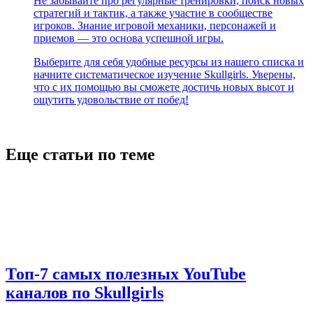
Не забывайте про регулярные тренировки, поиск новых
стратегий и тактик, а также участие в сообществе
игроков. Знание игровой механики, персонажей и
приемов — это основа успешной игры.
Выберите для себя удобные ресурсы из нашего списка и
начните систематическое изучение Skullgirls. Уверены,
что с их помощью вы сможете достичь новых высот и
ощутить удовольствие от побед!
Еще статьи по теме
Топ-7 самых полезных YouTube
каналов по Skullgirls