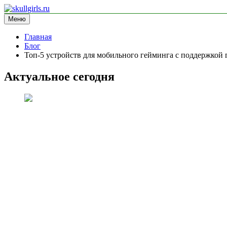
Перейти
к
Меню
skullgirls.ru
информационный сайт
содержимому
Главная
Блог
Топ-5 устройств для мобильного гейминга с поддержкой
Актуальное сегодня