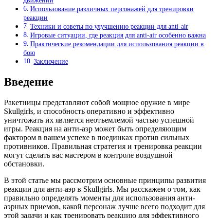
движений
Использование различных персонажей для тренировки
реакции
Техники и советы по улучшению реакции для anti-air
Игровые ситуации, где реакция для anti-air особенно важна
Практические рекомендации для использования реакции в
бою
Заключение
Введение
Ракетницы представляют собой мощное оружие в мире
Skullgirls, и способность оперативно и эффективно
уничтожать их является неотъемлемой частью успешной
игры. Реакция на анти-аэр может быть определяющим
фактором в вашем успехе в поединках против сильных
противников. Правильная стратегия и тренировка реакции
могут сделать вас мастером в контроле воздушной
обстановки.
В этой статье мы рассмотрим основные принципы развития
реакции для анти-аэр в Skullgirls. Мы расскажем о том, как
правильно определять моменты для использования анти-
аэрных приемов, какой персонаж лучше всего подходит для
этой задачи и как тренировать реакцию для эффективного