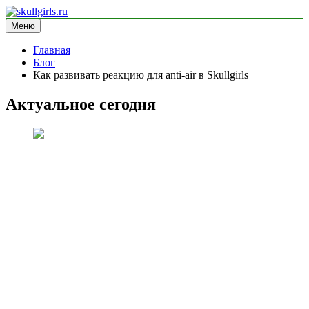
Перейти
к
Меню
skullgirls.ru
информационный сайт
содержимому
Главная
Блог
Как развивать реакцию для anti-air в Skullgirls
Актуальное сегодня