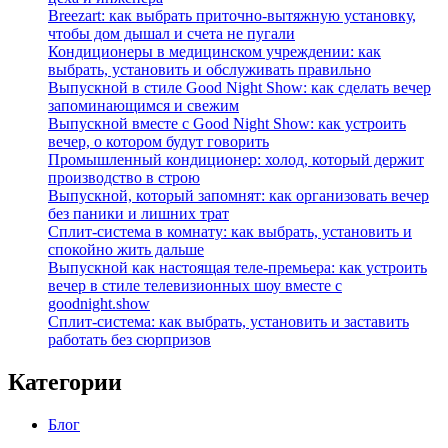
Breezart: как выбрать приточно-вытяжную установку,
чтобы дом дышал и счета не пугали
Кондиционеры в медицинском учреждении: как
выбрать, установить и обслуживать правильно
Выпускной в стиле Good Night Show: как сделать вечер
запоминающимся и свежим
Выпускной вместе с Good Night Show: как устроить
вечер, о котором будут говорить
Промышленный кондиционер: холод, который держит
производство в строю
Выпускной, который запомнят: как организовать вечер
без паники и лишних трат
Сплит‑система в комнату: как выбрать, установить и
спокойно жить дальше
Выпускной как настоящая теле‑премьера: как устроить
вечер в стиле телевизионных шоу вместе с
goodnight.show
Сплит‑система: как выбрать, установить и заставить
работать без сюрпризов
Категории
Блог