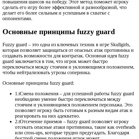
повышения шансов на победу. Этот метод поможет игроку
сделать его игру более эффективной и разнообразной, что
делает его более сильным и успешным в схватке с
оппонентами.
Основные принципы fuzzy guard
Fuzzy guard – это одна из ключевых техник в игре Skullgirls,
которая позволяет защищаться от опасных атак противника и
создавать возможности для контратак. Основная идея fuzzy
guard заключается в том, что игрок может быстро
переключаться между стоячим и уклоняющимся положением,
чтобы нейтрализовать угрозы соперника.
Основные принципы fuzzy guard:
1.tСмена положения – для успешной работы fuzzy guard
необходимо умение быстро переключаться между
стоячим и уклоняющимся положением персонажа. Это
позволяет игроку быть готовым к разным видам атак и
реагировать на них адекватно.
2.tОтсечение приемов – fuzzy guard позволяет игроку
отсекать опасные атаки противника, такие как overheads
или cross-ups, которые трудно предугадать. Благодаря
быстрой смене положения игрок может