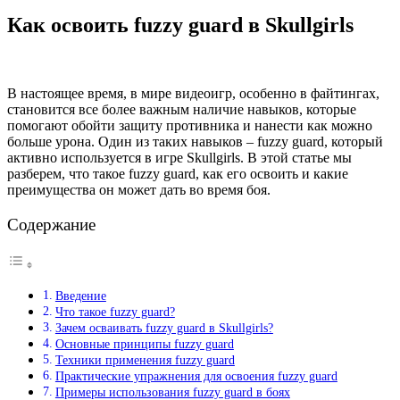
Как освоить fuzzy guard в Skullgirls
В настоящее время, в мире видеоигр, особенно в файтингах,
становится все более важным наличие навыков, которые
помогают обойти защиту противника и нанести как можно
больше урона. Один из таких навыков – fuzzy guard, который
активно используется в игре Skullgirls. В этой статье мы
разберем, что такое fuzzy guard, как его освоить и какие
преимущества он может дать во время боя.
Содержание
Введение
Что такое fuzzy guard?
Зачем осваивать fuzzy guard в Skullgirls?
Основные принципы fuzzy guard
Техники применения fuzzy guard
Практические упражнения для освоения fuzzy guard
Примеры использования fuzzy guard в боях