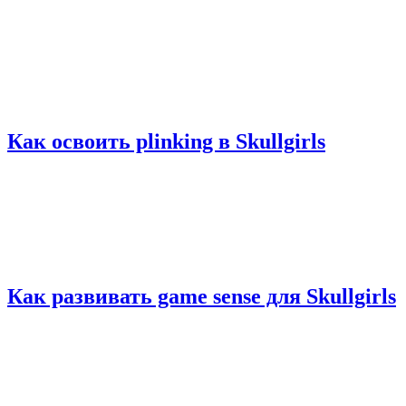
Как освоить plinking в Skullgirls
Как развивать game sense для Skullgirls