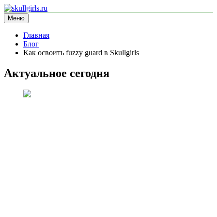
Перейти
к
Меню
skullgirls.ru
информационный сайт
содержимому
Главная
Блог
Как освоить fuzzy guard в Skullgirls
Актуальное сегодня