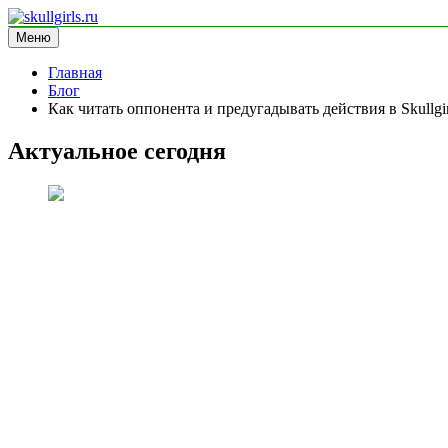
Перейти
к
Меню
skullgirls.ru
информационный сайт
содержимому
Главная
Блог
Как читать оппонента и предугадывать действия в Skullgir
Актуальное сегодня