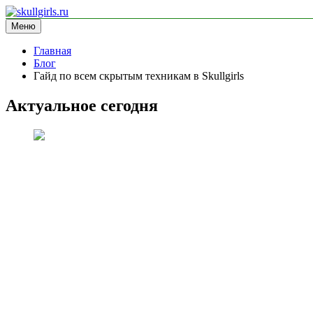
Перейти
к
Меню
skullgirls.ru
информационный сайт
содержимому
Главная
Блог
Гайд по всем скрытым техникам в Skullgirls
Актуальное сегодня